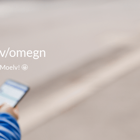
lv/omegn
Moelv! 🤩