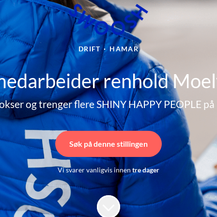
DRIFT
·
HAMAR
medarbeider renhold Moe
okser og trenger flere SHINY HAPPY PEOPLE på 
Søk på denne stillingen
Vi svarer vanligvis innen
tre dager