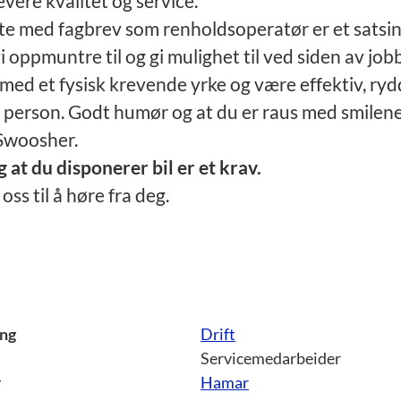
vere kvalitet og service.
te med fagbrev som renholdsoperatør er et satsi
 vi oppmuntre til og gi mulighet til ved siden av jo
 med et fysisk krevende yrke og være effektiv, ryd
person. Godt humør og at du er raus med smilene
 Swoosher.
 at du disponerer bil er et krav.
oss til å høre fra deg.
ing
Drift
Servicemedarbeider
r
Hamar