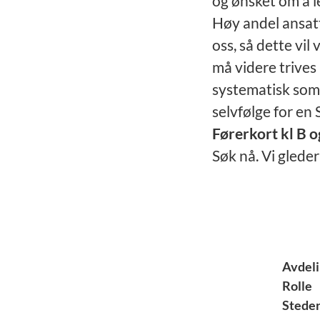
og ønsket om å le
Høy andel ansat
oss, så dette vil
må videre trives
systematisk som 
selvfølge for en
Førerkort kl B og
Søk nå. Vi gleder 
Avdel
Rolle
Stede