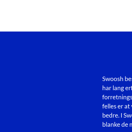
Swoosh bes
har lang er
forretnings
felles er at
bedre. I Sw
blanke de m