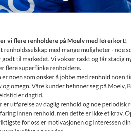
er vi flere renholdere på Moelv med førerkort!
tt renholdsselskap med mange muligheter - noe s
 godt til markedet. Vi vokser raskt og får stadig 
er flere superflinke renholdere.
å er noen som ønsker å jobbe med renhold noen ti
v og omegn. Våre kunder befinner seg på Moelv, 
idstid er dagtid.
er utførelse av daglig renhold og noe periodisk r
faring innen renhold, men dette er ikke et krav. Op
 viktigste for oss er motivasjonen og interessen d