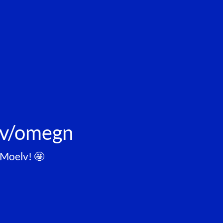
lv/omegn
Moelv! 🤩