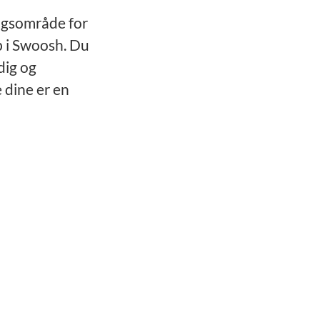
ngsområde for
bb i Swoosh. Du
dig og
 dine er en