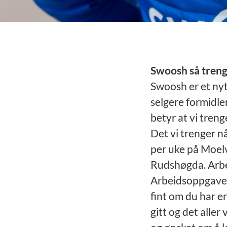
Swoosh så treng
Swoosh er et ny
selgere formidler
betyr at vi treng
Det vi trenger n
per uke på Moel
Rudshøgda. Arbe
Arbeidsoppgaver 
fint om du har er
gitt og det aller