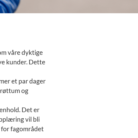
om våre dyktige
nye kunder. Dette
mer et par dager
Brøttum og
enhold. Det er
plæring vil bli
in for fagområdet