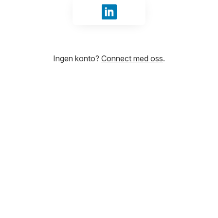
Logg inn med LinkedIn
Ingen konto?
Connect med oss
.