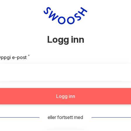
Logg inn
*
Påkrevd
ppgi e-post
Logg inn
eller fortsett med