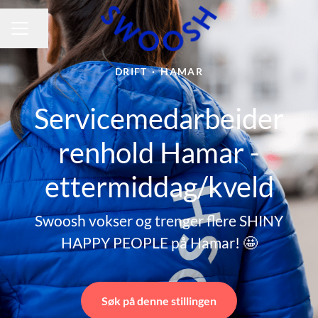
Del siden
KARRIEREMENY
DRIFT
·
HAMAR
Servicemedarbeider
renhold Hamar -
ettermiddag/kveld
Swoosh vokser og trenger flere SHINY
HAPPY PEOPLE på Hamar! 🤩
Søk på denne stillingen